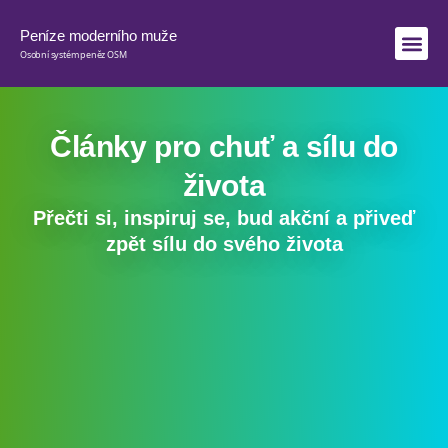
Peníze moderního muže
Osobní systém peněz OSM
Články pro chuť a sílu do
života
Přečti si, inspiruj se, bud akční a přiveď
zpět sílu do svého života